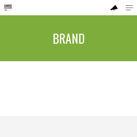
ABOUT
BRAND
MODEL
BRAND
TIME TABLE
TICKET / ACCESS
CONTACT