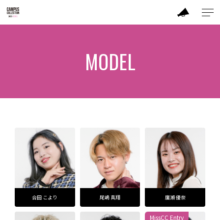
ABOUT
MODEL
MODEL
CC DANCER
BRAND
SALON
CONTENTS
合田 こより
尾嶋 真翔
廣瀬 優奈
ACTOR
MissCC Entry