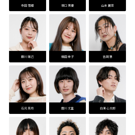
寺田 雪姫
坂口 実優
山本 麗菜
藤川 瑞己
楠田 幸子
吉岡 慧
石元 菜月
唐川 丈里
白濱 心太郎