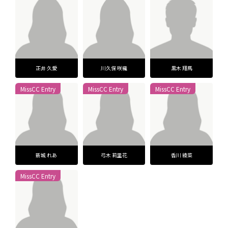
正井 久愛
川久保 咲織
黒木 翔馬
MissCC Entry
MissCC Entry
MissCC Entry
新城 れあ
弓木 莉里花
香川 綾菜
MissCC Entry