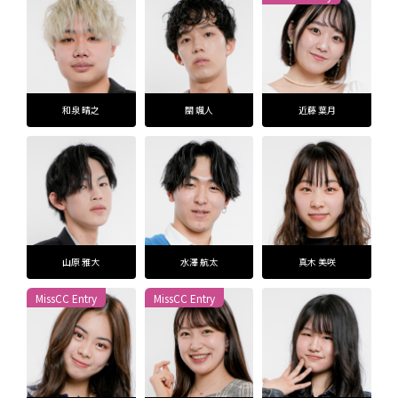
TIME TABLE
TICKET / ACCESS
和泉 晴之
關 颯人
近藤 葉月
CONTACT
山原 雅大
水澤 航太
真木 美咲
MissCC Entry
MissCC Entry