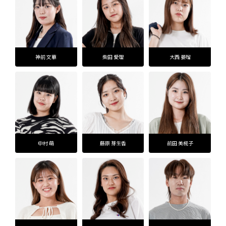
神前 文華
柴田 愛理
大西 晏瑠
中村 萌
藤原 芽生香
前田 美椛子