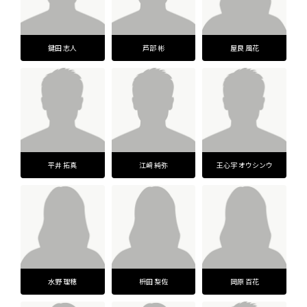
鍵田 志人
芦部 彬
屋良 風花
平井 拓真
江﨑 純弥
王心宇 オウシンウ
水野 理穂
枡田 梨佐
岡原 百花