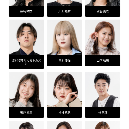
藤崎 結衣
川上 晃右
水谷 吏玖
坂本和司 サカモトカズ
宮本 優伽
山下 結萌
シ
織戸 愛葉
杉林 真衣
林 昂輝