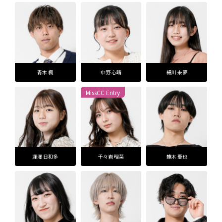
青木 楓
中野 心晴
細川 未夢
MissCC Entry
瀧澤 日和多
千々岩 瑠菜
蜷木 憂也