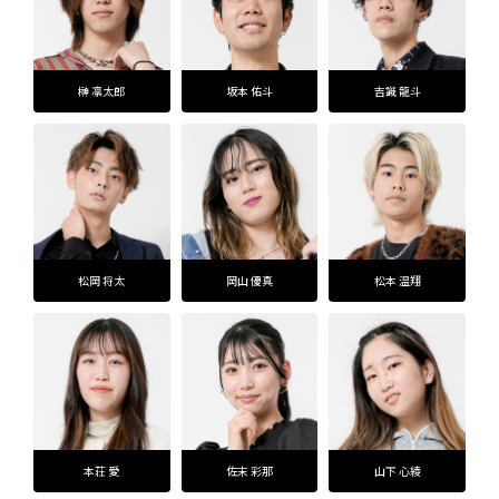
榊 凛太郎
坂本 佑斗
吉識 龍斗
松岡 将太
岡山 優真
松本 温翔
本荘 愛
佐末 彩那
山下 心綾