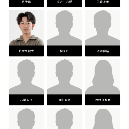
原 千尋
長谷川 心愛
三崎 友也
佐々木 健太
柳原 匠
時岡 直裕
石橋 聖也
津曲 暁也
西村 優梨亜