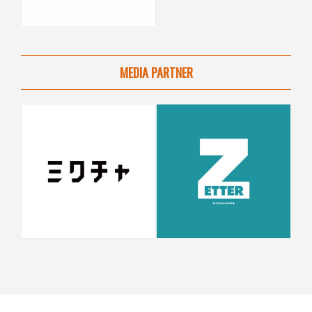
MEDIA PARTNER