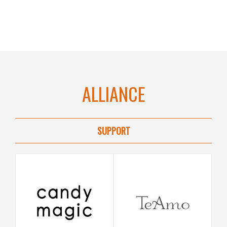
ALLIANCE
SUPPORT