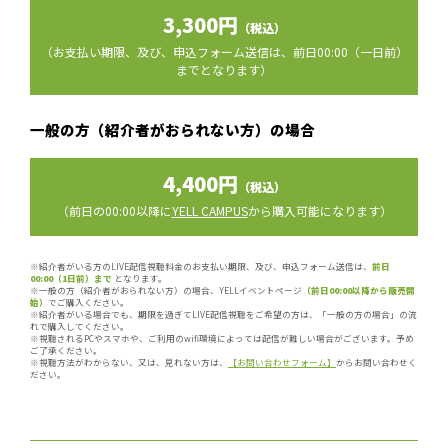
3,300円
（税込）
（お支払い期限、及び、申込フォーム送信は、前日00:00（一日前）
までとなります）
一般の方（紹介者がおられない方）の場合
4,400円
（税込）
（前日の00:00以降に
YELL CAMPUS
から購入可能になります）
※紹介者がいる方のLIVE配信視聴料金のお支払い期限、及び、申込フォーム送信は、
前日
00:00（1日前）まで
となります。
※一般の方（紹介者がおられない方）の場合、YELLイベントページ
（前日00:00以降から販売開
始）
でご購入ください。
※紹介者がいる場合でも、期限を過ぎてLIVE配信視聴をご希望の方は、「一般の方の場合」の流
れで購入してください。
※視聴されるPCやスマホや、ご利用のwifi環境によっては配信が難しい場合がございます。予め
ご了承ください。
※視聴方法がわからない、又は、見れない方は、
【お問い合わせフォーム】
からお問い合わせく
ださい。