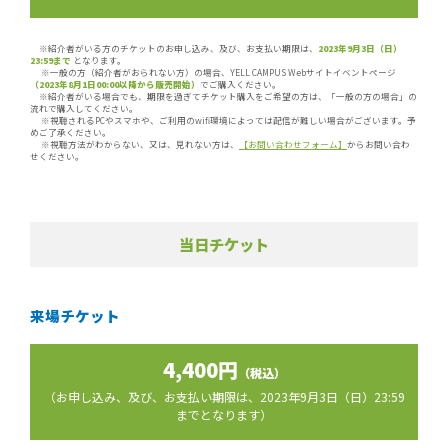
※紹介者がいる方のチケットのお申し込み、及び、お支払い期限は、
2023年9月3日（日）
23:59まで
となります。
※一般の方（紹介者がおられない方）の場合、YELL CAMPUS Webサイトイベントページ
（2023年8月1日00:00以降から販売開始）
でご購入ください。
※紹介者がいる場合でも、期限を過ぎてチケット購入をご希望の方は、「一般の方の場合」の
流れで購入してください。
※視聴されるPCやスマホや、ご利用のwifi環境によっては配信が難しい場合がございます。予
めご了承ください。
※視聴方法がわからない、又は、見れない方は、
【お問い合わせフォーム】
からお問い合わ
せください。
当日チケット
来場チケット
4,400円
（税込）
（お申し込み、及び、お支払い期限は、2023年9月3日（日）23:59
までとなります）