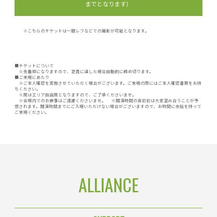
までとなります）
※こちらのチケットは一眼レフなどでの撮影が可能となります。
■チケットについて
※先着順になりますので、定員に達した場合自動的に締め切ります。
■ご来場にあたり
※ご本人確認を実施させていただく場合がございます。ご来場の際にはご本人確認書類をお持
ちください。
※席はエリア自由席となりますので、ご了承くださいませ。
※会場内でのお食事はご遠慮くださいませ。 ※開演時間の直前前は大変混み合うことが予
想されます。開演時間までにご入場いただけない場合がございますので、お時間に余裕を持って
ご来場ください。
ALLIANCE