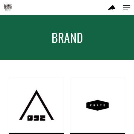
ABOUT
BRAND
MODEL
BRAND
SALON
PERFORMANCE
TIME TABLE
TICKET / ACCESS