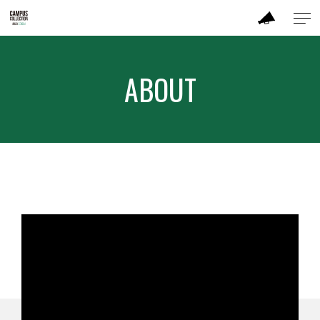
ABOUT
ABOUT
MODEL
BRAND
SALON
PERFORMANCE
TIME TABLE
TICKET / ACCESS