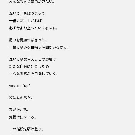
みんなで同じ景色が見たい。
互いに手を取り合って
一緒に駆け上がれば
必ず今より上へといけるはず。
周りを見渡せばきっと、
一緒に高みを目指す仲間がいるから。
互いに高め合えるこの環境で
新たな自分に出会うため
さらなる高みを目指していく。
you are “up”.
次は君の番だ。
幕が上がる。
覚悟は出来てる。
この階段を駆け登り、