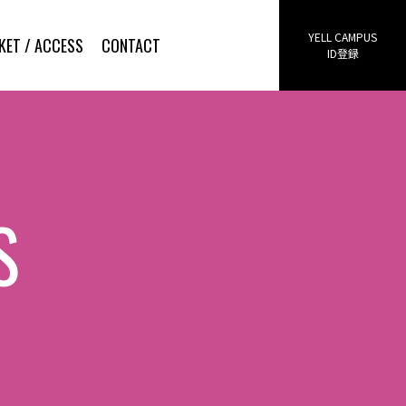
YELL CAMPUS
KET / ACCESS
CONTACT
ID登録
S