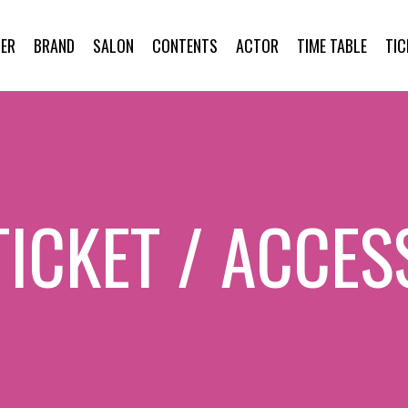
ER
BRAND
SALON
CONTENTS
ACTOR
TIME TABLE
TIC
TICKET / ACCES