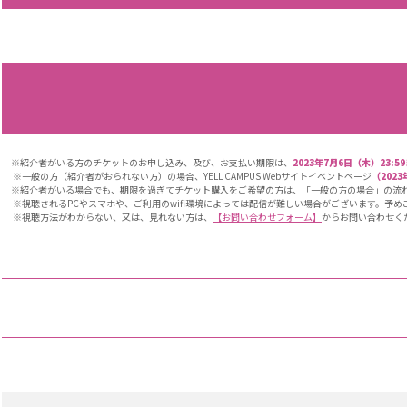
※紹介者がいる方のチケットのお申し込み、及び、お支払い期限は、
2023年7月6日（木）23:5
※一般の方（紹介者がおられない方）の場合、YELL CAMPUS Webサイトイベントページ
（202
※紹介者がいる場合でも、期限を過ぎてチケット購入をご希望の方は、「一般の方の場合」の流
※視聴されるPCやスマホや、ご利用のwifi環境によっては配信が難しい場合がございます。予め
※視聴方法がわからない、又は、見れない方は、
【お問い合わせフォーム】
からお問い合わせく