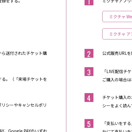
1
登録をする。
ミクチャアプリ
ミクチャ W
ミクチャ ア
2
から送付されたチケット購
公式販売URL
3
「LIVE配信
択する。（「来場チケットを
ご購入の場合は
4
チケット購入の
ポリシーやキャンセルポリ
シーをよく読ん
5
「支払いをする」
、Google PAYのいずれ
かにて支払いを