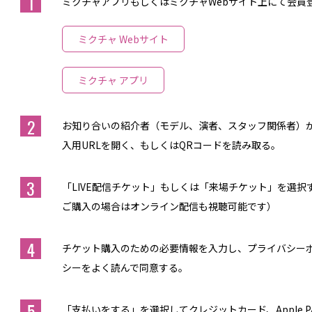
TICKET / ACCESS
1
ミクチャアプリもしくはミクチャWebサイト上にて会員
ミクチャ Webサイト
CONTACT
ミクチャ アプリ
2
お知り合いの紹介者（モデル、演者、スタッフ関係者）
入用URLを開く、もしくはQRコードを読み取る。
3
「LIVE配信チケット」もしくは「来場チケット」を選
ご購入の場合はオンライン配信も視聴可能です）
4
チケット購入のための必要情報を入力し、プライバシー
シーをよく読んで同意する。
5
「支払いをする」を選択してクレジットカード、Apple PAY