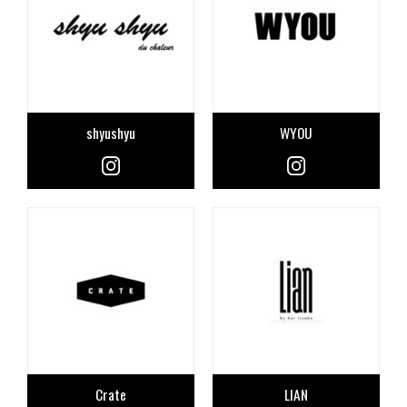
shyushyu
WYOU
Crate
LIAN