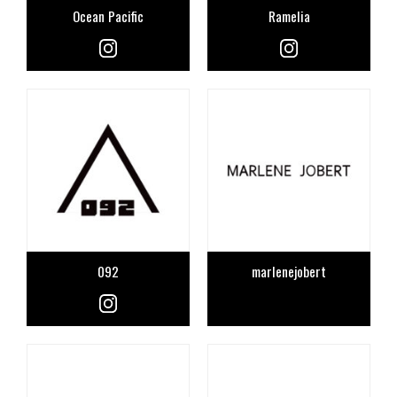
Ocean Pacific
Ramelia
TIME TABLE
TICKET / ACCESS
CONTACT
092
marlenejobert