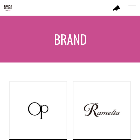
ABOUT
BRAND
MODEL
CC DANCER
BRAND
SALON
CONTENTS
ACTOR