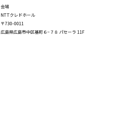
会場
NTTクレドホール
〒730-0011
広島県広島市中区基町６−７８ パセーラ 11F