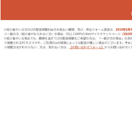
（
※紹介者がいる方のLIVE配信視聴料金のお支払い期限、及び、申込フォーム送信は、
2023年5月
※一般の方（紹介者がおられない方）の場合、YELL CAMPUS Webサイトチケットページ
（202
※紹介者がいる場合でも、期限を過ぎてLIVE配信視聴をご希望の方は、「一般の方の場合」の流
※視聴されるPCやスマホや、ご利用のwifi環境によっては配信が難しい場合がございます。予め
※視聴方法がわからない、又は、見れない方は、
【お問い合わせフォーム】
からお問い合わせく