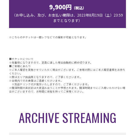
9,900円
（税込）
（お申し込み、及び、お支払い期限は、2023年8月19日（土）23:59
までとなります）
※こちらのチケットは一眼レフなどでの撮影が可能となります。
■チケットについて
※先着順になりますので、定員に達した場合自動的に締め切ります。
■ご来場にあたり
※ご本人確認を実施させていただく場合がございます。ご来場の際にはご本人確認書類をお持ち
ください。
※席はエリア自由席となりますので、ご了承くださいませ。
※会場内でのお食事はご遠慮くださいませ。
※別途ドリンク代が発生いたしますので、ご了承くださいませ。
※開演時間の直前前は大変混み合うことが予想されます。開演時間までにご入場いただけない場
合がございますので、お時間に余裕を持ってご来場ください。
ARCHIVE STREAMING