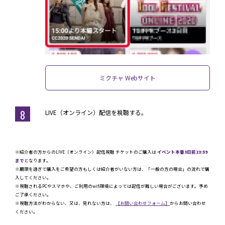
ミクチャ Webサイト
8
LIVE（オンライン）配信を視聴する。
※紹介者の方からのLIVE（オンライン）配信視聴 チケットのご購入は
イベント本番3日前23:59
まで
となります。
※期限を過ぎて購入をご希望の方もしくは紹介者がいない方は、「一般の方の場合」の流れで購
入してください。
※視聴されるPCやスマホや、ご利用のwifi環境によっては配信が難しい場合がございます。予め
ご了承ください。
※視聴方法がわからない、又は、見れない方は、
【お問い合わせフォーム】
からお問い合わせ
ください。