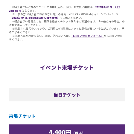
※紹介者がいる方のチケットのお申し込み、及び、お支払い期限は、
2023年8月19日（土）
23:59まで
となります。
※一般の方（紹介者がおられない方）の場合、YELL CAMPUS Webサイトイベントページ
（2023年7月6日00:00以降から販売開始）
でご購入ください。
※紹介者がいる場合でも、期限を過ぎてチケット購入をご希望の方は、「一般の方の場合」の
流れで購入してください。
※視聴されるPCやスマホや、ご利用のwifi環境によっては配信が難しい場合がございます。予
めご了承ください。
※視聴方法がわからない、又は、見れない方は、
【お問い合わせフォーム】
からお問い合わ
せください。
イベント来場チケット
当日チケット
来場チケット
4,400円
（税込）